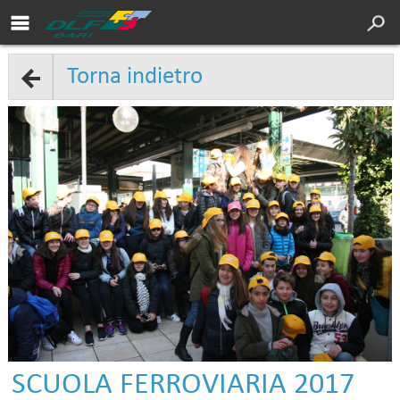
Area soci DLF
Cultura
Torna indietro
Servizi
Sport
Turismo
DLF Nazionale
Chi siamo
Sedi
Contatti
SCUOLA FERROVIARIA 2017