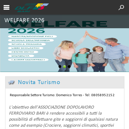
Area soci DLF
Cultura
WELFARE 2026
Servizi
Sport
Turismo
DLF Nazionale
Chi siamo
Novita Turismo
Sedi
Responsabile Settore Turismo: Domenico Torres -
Tel: 08058952152
Contatti
L'obiettivo dell'ASSOCIAZIONE DOPOLAVORO
FERROVIARIO BARI è rendere accessibili a tutti la
possibilità di effettuare gite e soggiorni di qualsiasi natura
come ad esempio (Crociere, soggiorni climatici, sportivi